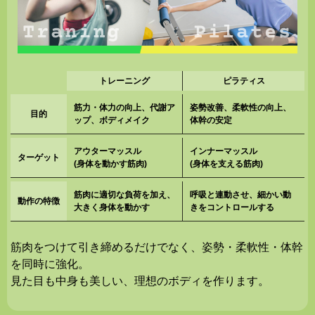
トレーニング
ピラティス
筋力・体力の向上、代謝ア
姿勢改善、柔軟性の向上、
目的
ップ、ボディメイク
体幹の安定
アウターマッスル
インナーマッスル
ターゲット
(身体を動かす筋肉)
(身体を支える筋肉)
筋肉に適切な負荷を加え、
呼吸と連動させ、細かい動
動作の特徴
大きく身体を動かす
きをコントロールする
筋肉をつけて引き締めるだけでなく、姿勢・柔軟性・体幹
を同時に強化。
見た目も中身も美しい、理想のボディを作ります。